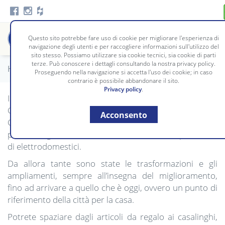
Questo sito potrebbe fare uso di cookie per migliorare l'esperienza di
navigazione degli utenti e per raccogliere informazioni sull'utilizzo del
sito stesso. Possiamo utilizzare sia cookie tecnici, sia cookie di parti
terze. Può conoscere i dettagli consultando la nostra privacy policy.
Home
/
Chi siamo
Proseguendo nella navigazione si accetta l'uso dei cookie; in caso
contrario è possibile abbandonare il sito.
Privacy policy
.
Il negozio nasce nel 1953 quando il suo fondatore,
Giovanni Bosio, decise di spostarsi da Savigliano a
Acconsento
Cuneo ed aprire, nel cuore del centro storico, un
piccolo negozio dedicato alla vendita e alla riparazione
di elettrodomestici.
Da allora tante sono state le trasformazioni e gli
ampliamenti, sempre all’insegna del miglioramento,
fino ad arrivare a quello che è oggi, ovvero un punto di
riferimento della città per la casa.
Potrete spaziare dagli articoli da regalo ai casalinghi,