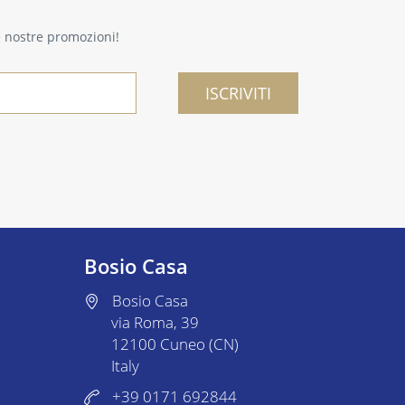
le nostre promozioni!
ISCRIVITI
Bosio Casa
Bosio Casa
via Roma, 39
12100 Cuneo (CN)
Italy
+39 0171 692844