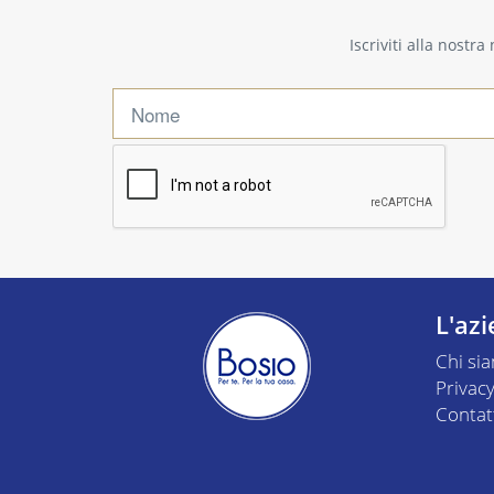
Iscriviti alla nostr
L'az
Chi si
Privacy
Contat