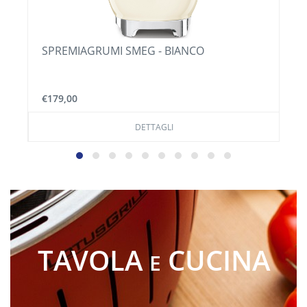
GEL LOTUS GRIL - 200 ML
€8,00
DETTAGLI
TAVOLA
CUCINA
E