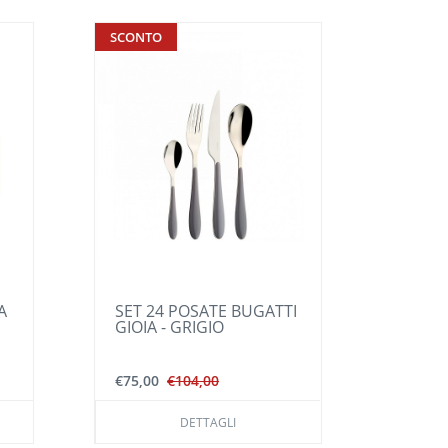
SCONTO
SET 24 POSATE BUGATTI
KALEIDOS - SET 6
GIOIA - GRIGIO
FONDI - ARANCIO
€75,00
€104,00
€42,00
DETTAGLI
DETTAGLI