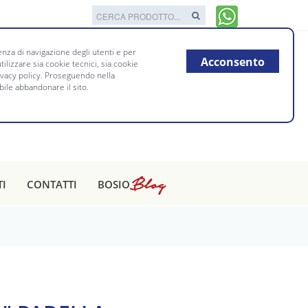
nza di navigazione degli utenti e per
Acconsento
tilizzare sia cookie tecnici, sia cookie
rivacy policy. Proseguendo nella
bile abbandonare il sito.
Blog
TI
CONTATTI
BOSIO