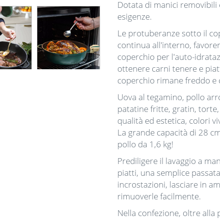
Dotata di manici removibili 
esigenze.
Le protuberanze sotto il c
continua all'interno, favor
coperchio per l'auto-idrata
ottenere carni tenere e piatt
coperchio rimane freddo e c
Uova al tegamino, pollo arro
patatine fritte, gratin, torte
qualità ed estetica, colori 
La grande capacità di 28 c
pollo da 1,6 kg!
Prediligere il lavaggio a m
piatti, una semplice passat
incrostazioni, lasciare in
rimuoverle facilmente.
Nella confezione, oltre alla