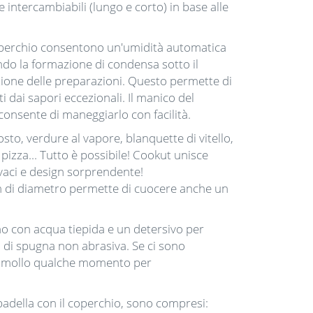
e intercambiabili (lungo e corto) in base alle
operchio consentono un'umidità automatica
endo la formazione di condensa sotto il
zione delle preparazioni. Questo permette di
i dai sapori eccezionali. Il manico del
onsente di maneggiarlo con facilità.
sto, verdure al vapore, blanquette di vitello,
, pizza... Tutto è possibile! Cookut unisce
vivaci e design sorprendente!
m di diametro permette di cuocere anche un
ano con acqua tiepida e un detersivo per
a di spugna non abrasiva. Se ci sono
 ammollo qualche momento per
 padella con il coperchio, sono compresi: