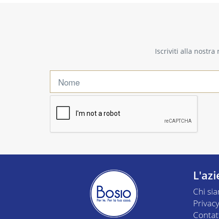
Iscriviti alla nostr
L'az
Chi si
Privacy
Contat