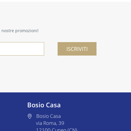
le nostre promozioni!
ISCRIVITI
Bosio Casa
Bosio Casa
via Roma, 39
12100 Cuneo (CN)