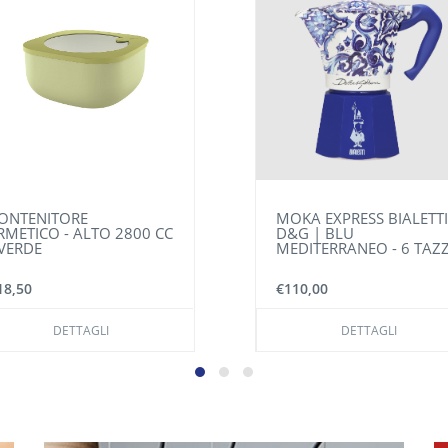
OKA EXPRESS BIALETTI
PENTOLA A PRESSIONE
&G | BLU
WMF PERFECT 4,5
EDITERRANEO - 6 TAZZE
L - ACCIAIO
110,00
€135,00
€166,00
DETTAGLI
DETTAGLI