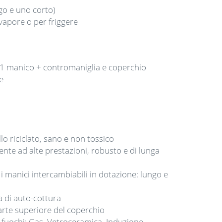
ngo e uno corto)
 vapore o per friggere
n 1 manico + contromaniglia e coperchio
e
o riciclato, sano e non tossico
nte ad alte prestazioni, robusto e di lunga
 i manici intercambiabili in dotazione: lungo e
 di auto-cottura
arte superiore del coperchio
i fuochi: Gas, Vetroceramica, Induzione,