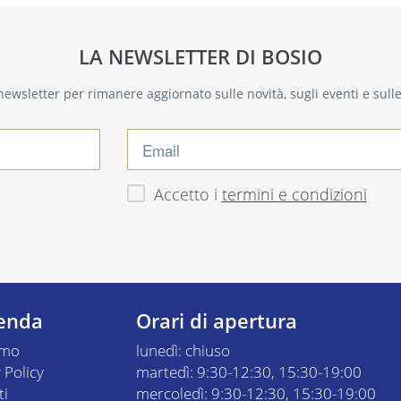
LA NEWSLETTER DI BOSIO
a newsletter per rimanere aggiornato sulle novità, sugli eventi e sul
Accetto i
termini e condizioni
ienda
Orari di apertura
amo
lunedì: chiuso
 Policy
martedì: 9:30-12:30, 15:30-19:00
ti
mercoledì: 9:30-12:30, 15:30-19:00